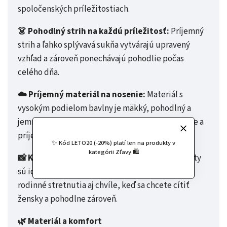
spoločenských príležitostiach.
👗 Pohodlný strih na každú príležitosť:
Príjemný
strih a ľahko splývavá sukňa vytvárajú upravený
vzhľad a zároveň ponechávajú pohodlie počas
celého dňa.
☁️ Príjemný materiál na nosenie:
Materiál s
vysokým podielom bavlny je mäkký, pohodlný a
jemne pružný, takže sa pekne prispôsobí postave a
príjemne sa nosí.
✨ Kód LETO20 (-20%) platí len na produkty v
kategórii Zľavy 🛍️
📸 Krásny model na leto aj spoločné chvíle:
Šaty
sú ideálnou voľbou na oslavy, fotenie, svadby,
rodinné stretnutia aj chvíle, keď sa chcete cítiť
žensky a pohodlne zároveň.
🌿 Materiál a komfort