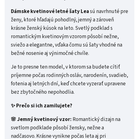
Dámske kvetinové letné šaty Lea
sú navrhnuté pre
ženy, ktoré hľadajú pohodlný, jemný a zároveň
krásne ženský kúsok na leto. Svetlý podklad s
romantickým kvetinovým vzorom pôsobí nežne,
sviežo a elegantne, vďaka čomu sú šaty vhodné na
bežné nosenie aj výnimočné chvíle.
Je to presne ten model, v ktorom sa budete cítiť
príjemne počas rodinných osláv, narodenín, svadieb,
fotenia aj letných dní, keď chcete vyzerať upravene
bez zbytočného nepohodlia.
✨ Prečo si ich zamilujete?
🌸 Jemný kvetinový vzor:
Romantický dizajn na
svetlom podklade pôsobí žensky, nežne a
nadčasovo. Krásne vynikne počas leta aj pri