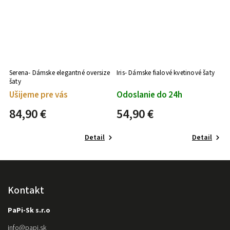
Serena- Dámske elegantné oversize
Iris- Dámske fialové kvetinové šaty
šaty
Ušijeme pre vás
Odoslanie do 24h
84,90 €
54,90 €
Detail
Detail
Kontakt
PaPi-Sk s.r.o
info
@
papi.sk