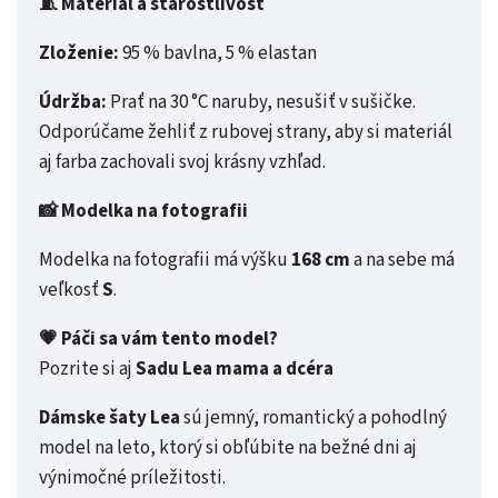
🧵 Materiál a starostlivosť
Zloženie:
95 % bavlna, 5 % elastan
Údržba:
Prať na 30 °C naruby, nesušiť v sušičke.
Odporúčame žehliť z rubovej strany, aby si materiál
aj farba zachovali svoj krásny vzhľad.
📸 Modelka na fotografii
Modelka na fotografii má výšku
168 cm
a na sebe má
veľkosť
S
.
💗 Páči sa vám tento model?
Pozrite si aj
Sadu Lea mama a dcéra
Dámske šaty Lea
sú jemný, romantický a pohodlný
model na leto, ktorý si obľúbite na bežné dni aj
výnimočné príležitosti.