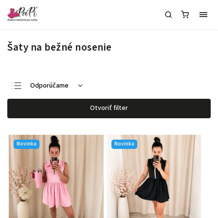
Šaty na bežné nosenie
Odporúčame
Najlacnejšie
Otvoriť filter
Najdrahšie
Najpredávanejšie
Novinka
Novinka
Abecedne