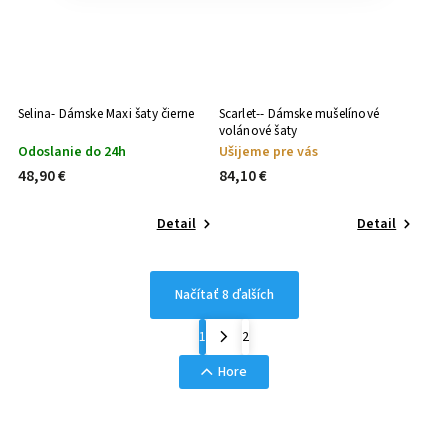
Selina- Dámske Maxi šaty čierne
Scarlet-- Dámske mušelínové
volánové šaty
Odoslanie do 24h
Ušijeme pre vás
48,90 €
84,10 €
Detail
Detail
Načítať 8 ďalších
1
2
Hore