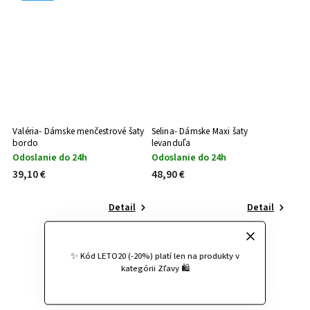
Valéria- Dámske menčestrové šaty
Selina- Dámske Maxi šaty
bordo
levanduľa
Odoslanie do 24h
Odoslanie do 24h
39,10 €
48,90 €
Detail
Detail
✨ Kód LETO20 (-20%) platí len na produkty v
kategórii Zľavy 🛍️