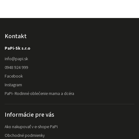
Kontakt
PaPi-Sk s.r.o
info
@
papi.sk
0948 924 999
Facebook
Instagram
PaPi- Rodinné oblečenie mama a dcéra
Informácie pre vás
Ako nakupovať v e-shope PaPi
Obchodné podmienky