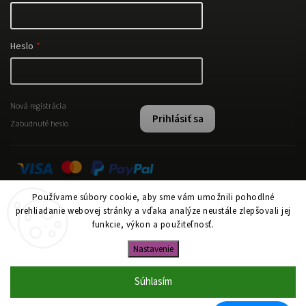
Heslo
Nová registrácia
Prihlásiť sa
Zabudnuté heslo
Používame súbory cookie, aby sme vám umožnili pohodlné
Instagram
prehliadanie webovej stránky a vďaka analýze neustále zlepšovali jej
funkcie, výkon a použiteľnosť.
Nastavenie
Copyright 2026
www.papi.sk
. Všetky práva vyhradené.
Upraviť nastavenie cookies
Súhlasím
Vytvořil
Shoptet
| Design
Shoptak.cz