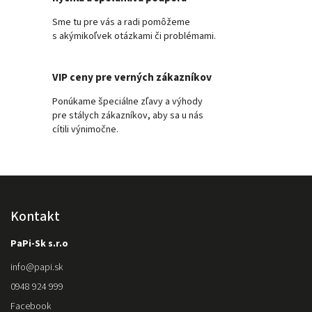
Sme tu pre vás a radi pomôžeme
s akýmikoľvek otázkami či problémami.
VIP ceny pre verných zákazníkov
Ponúkame špeciálne zľavy a výhody
pre stálych zákazníkov, aby sa u nás
cítili výnimočne.
Kontakt
PaPi-Sk s.r.o
info
@
papi.sk
0948 924 999
Facebook