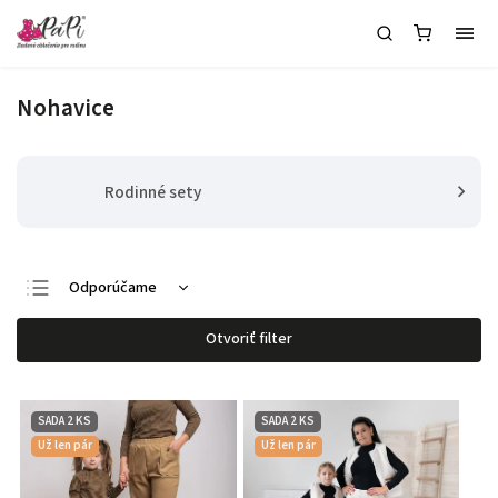
Nohavice
Rodinné sety
Odporúčame
Najlacnejšie
Otvoriť filter
Najdrahšie
Najpredávanejšie
SADA 2 KS
SADA 2 KS
Abecedne
Už len pár
Už len pár