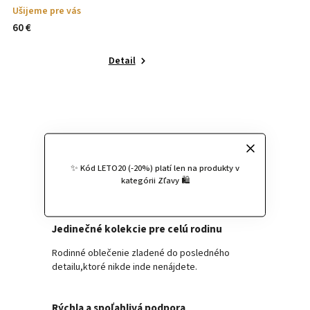
Ušijeme pre vás
60 €
Detail
Flexibilita a prispôsobenie
✨ Kód LETO20 (-20%) platí len na produkty v
Upravíme modely podľa vašich potrieb,
kategórii Zľavy 🛍️
aby sa každý kúsok stal originálnym.
Jedinečné kolekcie pre celú rodinu
Rodinné oblečenie zladené do posledného
detailu,ktoré nikde inde nenájdete.
Rýchla a spoľahlivá podpora