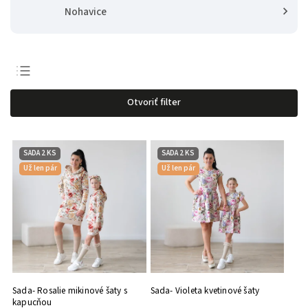
Nohavice
Odporúčame
Otvoriť filter
Najlacnejšie
Najdrahšie
SADA 2 KS
SADA 2 KS
Najpredávanejšie
Už len pár
Už len pár
Abecedne
Sada- Rosalie mikinové šaty s
Sada- Violeta kvetinové šaty
kapucňou