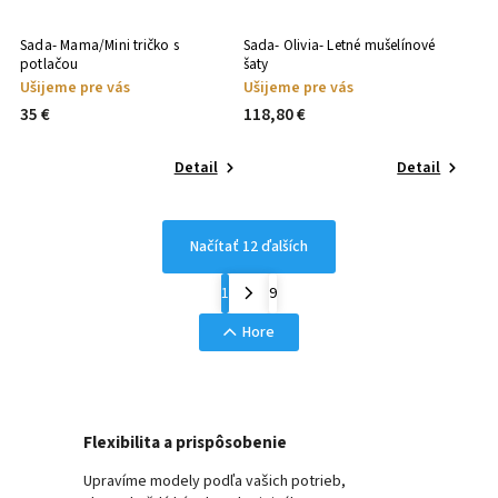
Sada- Mama/Mini tričko s
Sada- Olivia- Letné mušelínové
potlačou
šaty
Ušijeme pre vás
Ušijeme pre vás
35 €
118,80 €
Detail
Detail
Načítať 12 ďalších
1
9
Hore
Flexibilita a prispôsobenie
Upravíme modely podľa vašich potrieb,