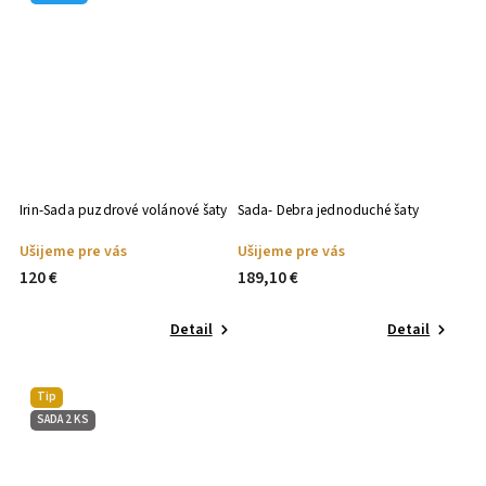
Irin-Sada puzdrové volánové šaty
Sada- Debra jednoduché šaty
Ušijeme pre vás
Ušijeme pre vás
120 €
189,10 €
Detail
Detail
Tip
SADA 2 KS