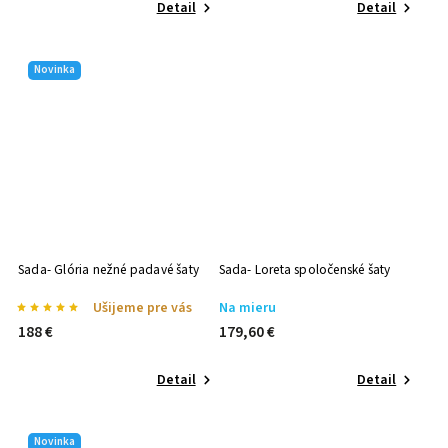
Detail
Detail
Novinka
Sada- Glória nežné padavé šaty
Sada- Loreta spoločenské šaty
Ušijeme pre vás
Na mieru
188 €
179,60 €
Detail
Detail
Novinka