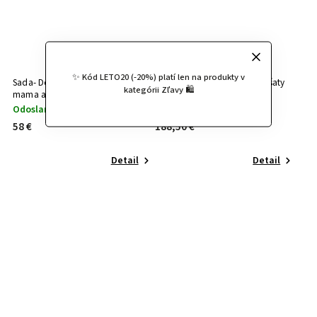
✨ Kód LETO20 (-20%) platí len na produkty v
Sada- Doris kvetinové ružové šaty
Sada- Angelika smaragdové šaty
kategórii Zľavy 🛍️
mama a dcéra
Odoslanie do 24h
Odoslanie do 24h
58 €
188,50 €
Detail
Detail