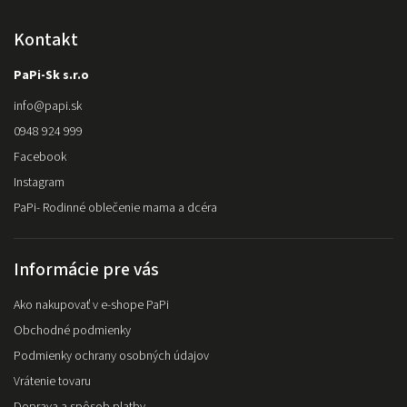
Kontakt
PaPi-Sk s.r.o
info
@
papi.sk
0948 924 999
Facebook
Instagram
PaPi- Rodinné oblečenie mama a dcéra
Informácie pre vás
Ako nakupovať v e-shope PaPi
Obchodné podmienky
Podmienky ochrany osobných údajov
Vrátenie tovaru
Doprava a spôsob platby