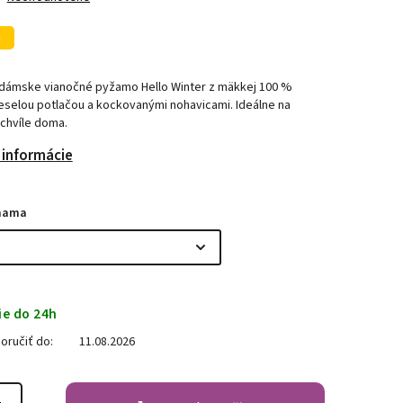
j
dámske vianočné pyžamo Hello Winter z mäkkej 100 %
eselou potlačou a kockovanými nohavicami. Ideálne na
chvíle doma.
 informácie
mama
ie do 24h
ručiť do:
11.08.2026