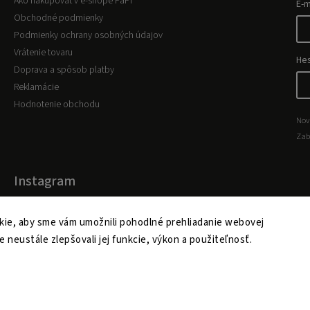
Ako nakupovať v e-shope PaPi
E-m
Obchodné podmienky
Podmienky ochrany osobných údajov
Vrátenie tovaru
He
Doprava a spôsob platby
Reklamácie
Hodnotenie obchodu
Nov
Zab
Instagram
ie, aby sme vám umožnili pohodlné prehliadanie webovej
Copyright 2026
www.papi.sk
. Všetky práva vyhradené.
e neustále zlepšovali jej funkcie, výkon a použiteľnosť.
Upraviť nastavenie cookies
Vytvořil
Shoptet
| Design
Shoptak.cz