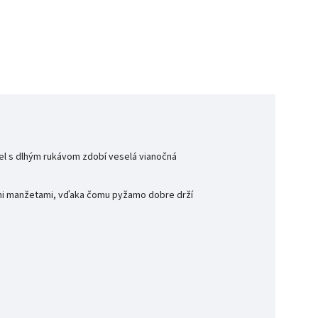
diel s dlhým rukávom zdobí veselá vianočná
ými manžetami, vďaka čomu pyžamo dobre drží