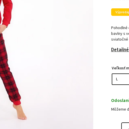
Výpreda
Pohodlné 
bavlny s v
sviatočné 
Detailné
Veľkosť 
Odoslan
Môžeme do