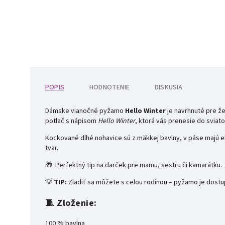
POPIS
HODNOTENIE
DISKUSIA
Dámske vianočné pyžamo
Hello Winter
je navrhnuté pre že
potlač s nápisom
Hello Winter
, ktorá vás prenesie do sviat
Kockované dlhé nohavice sú z mäkkej bavlny, v páse majú 
tvar.
🎁 Perfektný tip na darček pre mamu, sestru či kamarátku.
💡
TIP:
Zladiť sa môžete s celou rodinou – pyžamo je dostup
🧵
Zloženie:
100 % bavlna