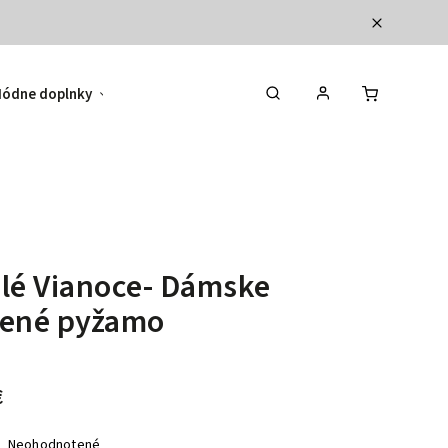
ódne doplnky
Hodnotenie obchodu
lé Vianoce- Dámske
vené pyžamo
€
Neohodnotené