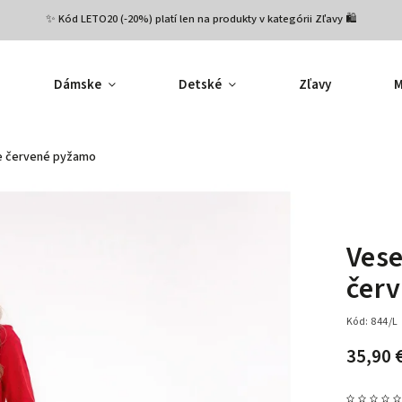
✨ Kód LETO20 (-20%) platí len na produkty v kategórii Zľavy 🛍️
Dámske
Detské
Zľavy
M
e červené pyžamo
Vese
čer
Kód:
844/L
35,90 