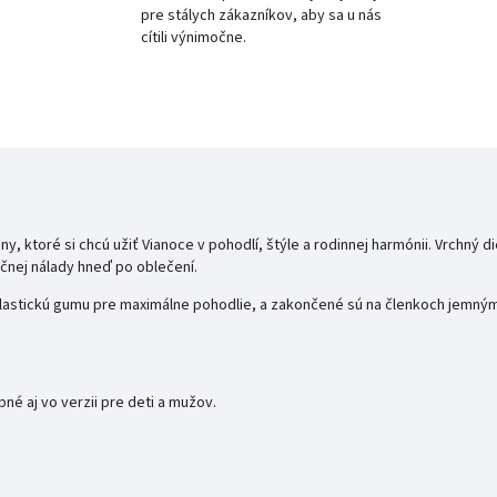
pre stálych zákazníkov, aby sa u nás
cítili výnimočne.
ny, ktoré si chcú užiť Vianoce v pohodlí, štýle a rodinnej harmónii. Vrchný 
očnej nálady hneď po oblečení.
elastickú gumu pre maximálne pohodlie, a zakončené sú na členkoch jemn
né aj vo verzii pre deti a mužov.