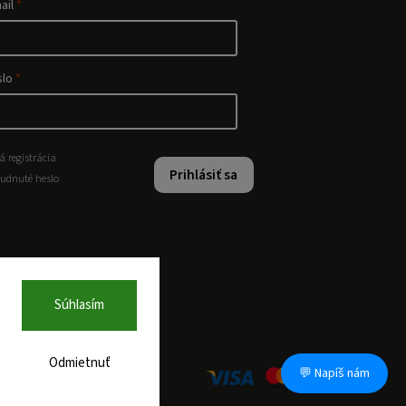
ail
slo
á registrácia
Prihlásiť sa
udnuté heslo
Súhlasím
Odmietnuť
💬 Napíš nám