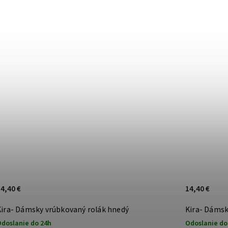
4,40 €
14,40 €
Kira- Dámsky vrúbkovaný rolák hnedý
Kira- Dámsk
doslanie do 24h
Odoslanie do