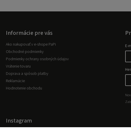
Informácie pre vás
Pr
Ako nakupovať v e-shope PaPi
E-m
Obchodné podmienky
Podmienky ochrany osobných údajov
Vrátenie tovaru
He
Doprava a spôsob platby
Reklamácie
Hodnotenie obchodu
Nov
Zab
Instagram