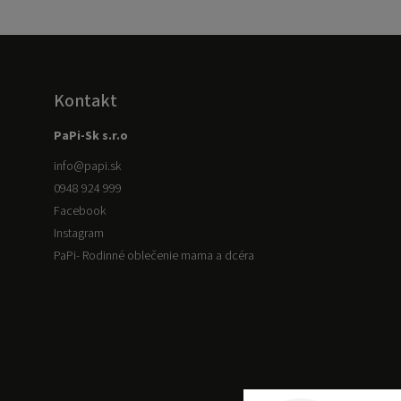
Kontakt
PaPi-Sk s.r.o
info
@
papi.sk
0948 924 999
Facebook
Instagram
PaPi- Rodinné oblečenie mama a dcéra