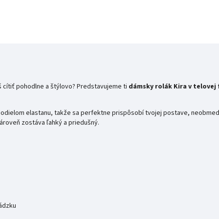
š cítiť pohodlne a štýlovo? Predstavujeme ti
dámsky rolák Kira v telovej
odielom elastanu, takže sa perfektne prispôsobí tvojej postave, neobmedz
zároveň zostáva ľahký a priedušný.
hádzku