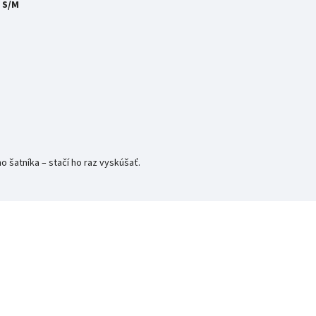
ť
S/M
 šatníka – stačí ho raz vyskúšať.