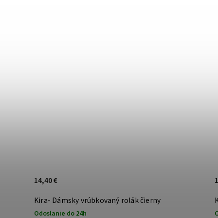
14,40 €
1
Kira- Dámsky vrúbkovaný rolák čierny
Odoslanie do 24h
O