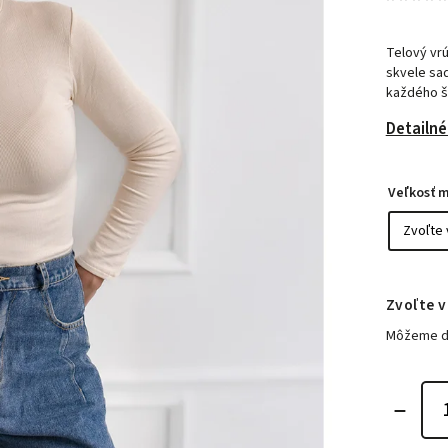
Telový vrú
skvele sa
každého š
Detailné
Veľkosť 
Zvoľte v
Môžeme do