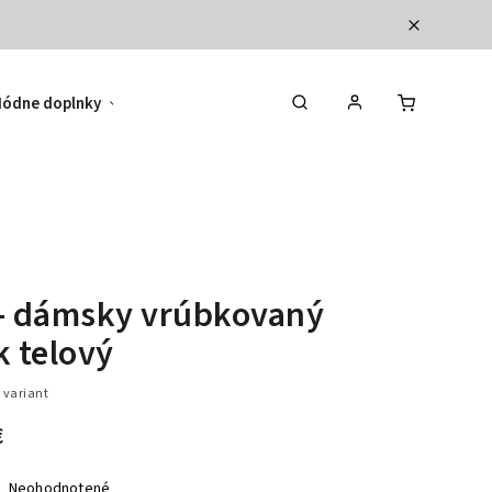
ódne doplnky
Hodnotenie obchodu
- dámsky vrúbkovaný
k telový
 variant
€
Neohodnotené