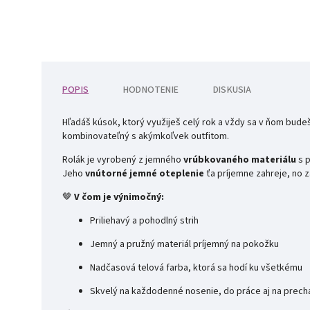
POPIS
HODNOTENIE
DISKUSIA
Hľadáš kúsok, ktorý využiješ celý rok a vždy sa v ňom bude
kombinovateľný s akýmkoľvek outfitom.
Rolák je vyrobený z jemného
vrúbkovaného materiálu
s p
Jeho
vnútorné jemné oteplenie
ťa príjemne zahreje, no 
🤎
V čom je výnimočný:
Priliehavý a pohodlný strih
Jemný a pružný materiál príjemný na pokožku
Nadčasová telová farba, ktorá sa hodí ku všetkému
Skvelý na každodenné nosenie, do práce aj na prec