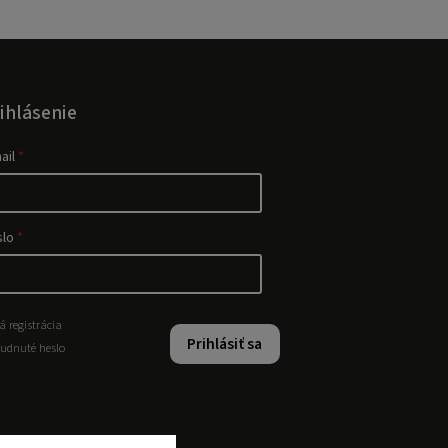
ihlásenie
ail
slo
á registrácia
Prihlásiť sa
udnuté heslo