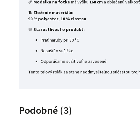
📏
Modelka na fotke
má výšku
168 cm
a oblečenú veľkos
🧵
Zloženie materiálu:
90 % polyester, 10 % elastan
🧼
Starostlivosť o produkt:
Prať naruby pri 30 °C
Nesušiť v sušičke
Odporúčame sušiť voľne zavesené
Tento telový rolák sa stane neodmysliteľnou súčasťou tvojho
Podobné (3)