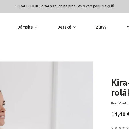
✨ Kód LETO20 (-20%) platí len na produkty v kategórii Zľavy 🛍️
Dámske
Detské
Zľavy
M
Kira
rolá
Kód:
Zvoľte
14,40 