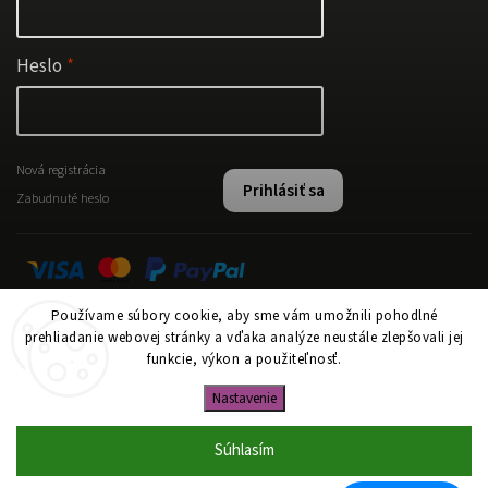
Heslo
Nová registrácia
Prihlásiť sa
Zabudnuté heslo
Používame súbory cookie, aby sme vám umožnili pohodlné
Instagram
prehliadanie webovej stránky a vďaka analýze neustále zlepšovali jej
funkcie, výkon a použiteľnosť.
Nastavenie
Copyright 2026
www.papi.sk
. Všetky práva vyhradené.
Upraviť nastavenie cookies
Súhlasím
Vytvořil
Shoptet
| Design
Shoptak.cz