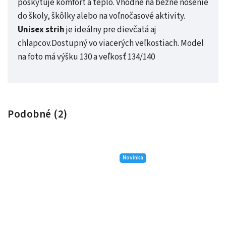
poskytuje komfort a teplo.
Vhodné na bežné nosenie
do školy, škôlky alebo na voľnočasové aktivity.
Unisex strih
je ideálny pre dievčatá aj
chlapcov.
Dostupný vo viacerých veľkostiach. Model
na foto má výšku 130 a veľkosť 134/140
Podobné (2)
Novinka