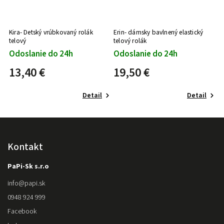
Kira- Detský vrúbkovaný rolák
Erin- dámsky bavlnený elastický
telový
telový rolák
Odoslanie do 24h
Odoslanie do 24h
13,40 €
19,50 €
Detail
Detail
Kontakt
PaPi-Sk s.r.o
info
@
papi.sk
0948 924 999
Facebook