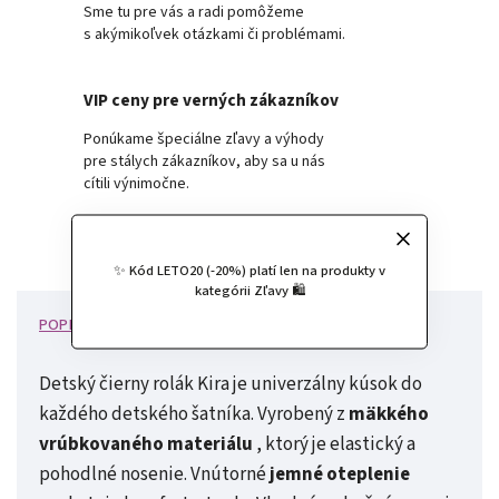
Sme tu pre vás a radi pomôžeme
s akýmikoľvek otázkami či problémami.
VIP ceny pre verných zákazníkov
Ponúkame špeciálne zľavy a výhody
pre stálych zákazníkov, aby sa u nás
cítili výnimočne.
✨ Kód LETO20 (-20%) platí len na produkty v
kategórii Zľavy 🛍️
POPIS
HODNOTENIE
DISKUSIA
Detský čierny rolák Kira je univerzálny kúsok do
každého detského šatníka. Vyrobený z
mäkkého
vrúbkovaného materiálu
, ktorý je elastický a
pohodlné nosenie. Vnútorné
jemné oteplenie