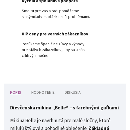
Rýchla a spoľahlivá podpora
Sme tu pre vás a radi pomôžeme
s akýmikoľvek otázkami či problémami.
VIP ceny pre verných zákazníkov
Ponúkame špeciálne zľavy a výhody
pre stálych zákazníkov, aby sa u nás
cítili výnimočne.
POPIS
HODNOTENIE
DISKUSIA
Dievčenská mikina „Belle“ – s farebnými guľkami
Mikina Belle je navrhnutá pre malé slečny, ktoré
milujú štýlové a pohodlné oblečenie.
Základná