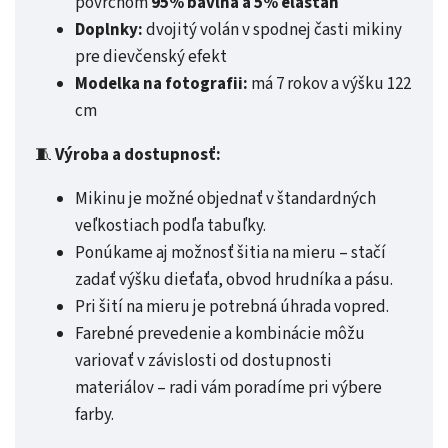
povrchom
95% bavlna a 5% elastan
Doplnky:
dvojitý volán v spodnej časti mikiny
pre dievčenský efekt
Modelka na fotografii:
má 7 rokov a výšku 122
cm
🧵
Výroba a dostupnosť:
Mikinu je možné objednať v štandardných
veľkostiach podľa tabuľky.
Ponúkame aj možnosť šitia na mieru – stačí
zadať výšku dieťaťa, obvod hrudníka a pásu.
Pri šití na mieru je potrebná úhrada vopred.
Farebné prevedenie a kombinácie môžu
variovať v závislosti od dostupnosti
materiálov – radi vám poradíme pri výbere
farby.