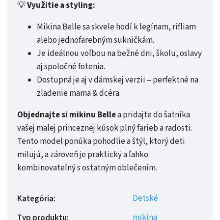
💡
Využitie a styling:
Mikina Belle sa skvele hodí k legínam, rifliam
alebo jednofarebným sukničkám.
Je ideálnou voľbou na bežné dni, školu, oslavy
aj spoločné fotenia.
Dostupná je aj v dámskej verzii – perfektné na
zladenie mama & dcéra.
Objednajte si mikinu Belle
a pridajte do šatníka
vašej malej princeznej kúsok plný farieb a radosti.
Tento model ponúka pohodlie a štýl, ktorý deti
milujú, a zároveň je praktický a ľahko
kombinovateľný s ostatným oblečením.
Detské
Kategória
:
mikina
Typ produktu
: