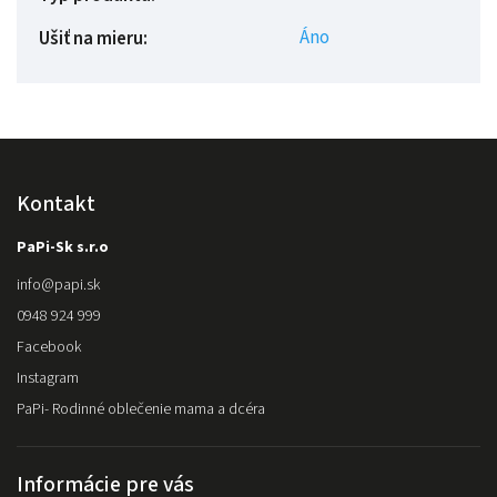
Áno
Ušiť na mieru
:
Kontakt
PaPi-Sk s.r.o
info
@
papi.sk
0948 924 999
Facebook
Instagram
PaPi- Rodinné oblečenie mama a dcéra
Informácie pre vás