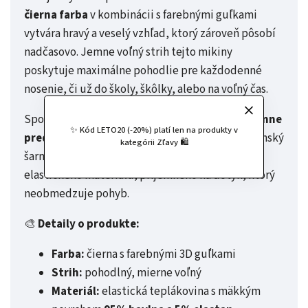
čierna farba
v kombinácii s farebnými guľkami
vytvára hravý a veselý vzhľad, ktorý zároveň pôsobí
nadčasovo. Jemne voľný strih tejto mikiny
poskytuje maximálne pohodlie pre každodenné
nosenie, či už do školy, škôlky, alebo na voľný čas.
Spodná časť mikiny je ozdobená
volánikmi s jemne
✨ Kód LETO20 (-20%) platí len na produkty v
predĺženou podšívkou
, ktoré pridávajú dievčenský
kategórii Zľavy 🛍️
šarm a jemnosť. Mikina je ušitá z mäkkého,
elastického materiálu, príjemného na dotyk, ktorý
neobmedzuje pohyb.
🎨
Detaily o produkte:
Farba:
čierna s farebnými 3D guľkami
Strih:
pohodlný, mierne voľný
Materiál:
elastická teplákovina s mäkkým