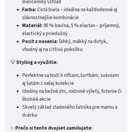
dievčenský vzhľad
Farba:
čistá biela – ideálna na každodenné aj
slávnostnejšie kombinácie
Materiál:
95 % bavlna, 5 % elastan – príjemný,
elastický a priedušný
Pocit z nosenia:
ľahký, mäkký na dotyk,
vhodný aj na citlivú pokožku
💡
Styling a využitie:
Perfektne sa hodí k rifliam, šortkám, sukniam
aj šatám z našej kolekcie
Ideálny na bežné dni, rodinné výlety, fotenie či
školské akcie
Skvelý základ zladeného šatníka pre mamu a
dcérku
✨
Prečo si tento dvojset zamilujete: