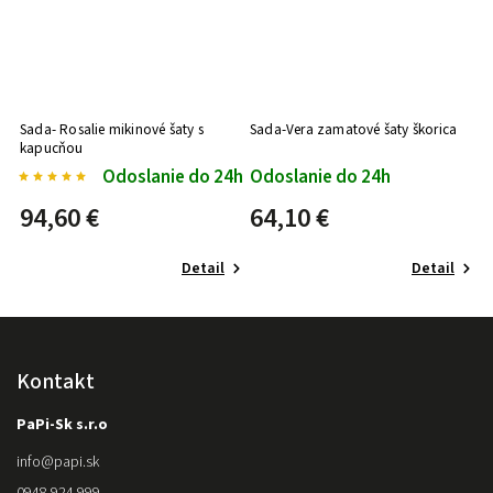
Sada- Rosalie mikinové šaty s
Sada-Vera zamatové šaty škorica
kapucňou
4h
Odoslanie do 24h
Odoslanie do 24h
94,60 €
64,10 €
Detail
Detail
Kontakt
PaPi-Sk s.r.o
info
@
papi.sk
0948 924 999