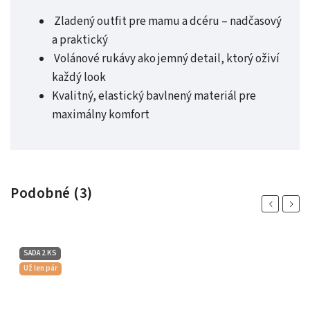
Zladený outfit pre mamu a dcéru – nadčasový
a praktický
Volánové rukávy ako jemný detail, ktorý oživí
každý look
Kvalitný, elastický bavlnený materiál pre
maximálny komfort
Podobné (3)
Previous
Next
SADA 2 KS
Už len pár