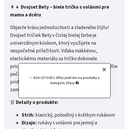
👩‍👧
Dvojset Bety – biele tričko s volánmi pre
mamu a dcéru
Objavte krásu jednoduchosti a zladeného štýlu!
Dvojset tričiek Bety v čistej bielej farbe je
univerzálnym kúskom, ktorý využijete na
nespočetné príležitosti. Vďaka mäkkému,
elastickému materiálu sa tričko dokonale
prispôsobí postave a poskytne maximálne pohodlie
počas celého dňa. Rukávy s jemnými volánmi
✨ Kód LETO20 (-20%) platí len na produkty v
pridávajú elegantný, ale hravý vzhľad, ktorý si
kategórii Zľavy 🛍️
zamilujú všetky mamy aj dcéry.
👗
Detaily o produkte:
Strih:
klasický, pohodlný s krátkym rukávom
Dizajn:
rukávy s volánmi pre jemný a