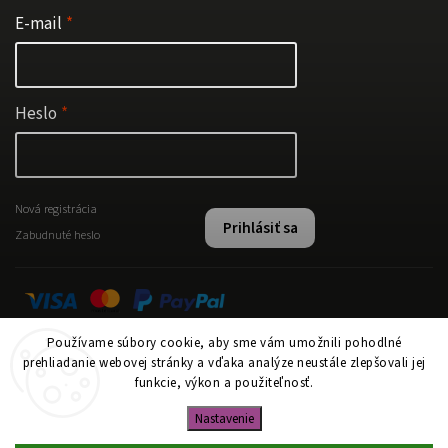
E-mail
Heslo
Nová registrácia
Prihlásiť sa
Zabudnuté heslo
Používame súbory cookie, aby sme vám umožnili pohodlné
Instagram
prehliadanie webovej stránky a vďaka analýze neustále zlepšovali jej
funkcie, výkon a použiteľnosť.
Nastavenie
Copyright 2026
www.papi.sk
. Všetky práva vyhradené.