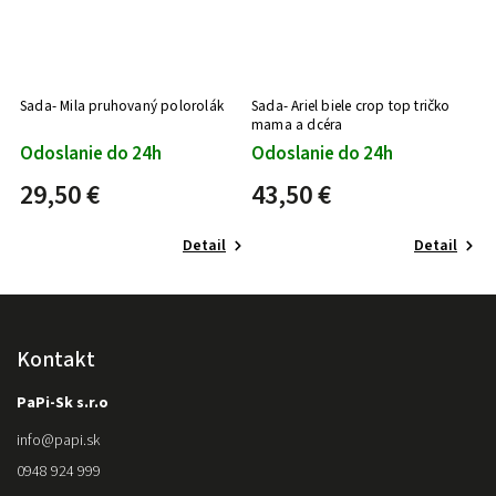
vý
Sada- Mila pruhovaný polorolák
Sada- Ariel biele crop top tričko
mama a dcéra
Odoslanie do 24h
Odoslanie do 24h
29,50 €
43,50 €
Detail
Detail
Kontakt
PaPi-Sk s.r.o
info
@
papi.sk
0948 924 999