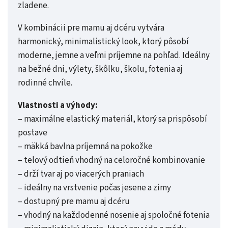
zladene.
V kombinácii pre mamu aj dcéru vytvára
harmonický, minimalistický look, ktorý pôsobí
moderne, jemne a veľmi príjemne na pohľad. Ideálny
na bežné dni, výlety, škôlku, školu, fotenia aj
rodinné chvíle.
Vlastnosti a výhody:
– maximálne elastický materiál, ktorý sa prispôsobí
postave
– mäkká bavlna príjemná na pokožke
– telový odtieň vhodný na celoročné kombinovanie
– drží tvar aj po viacerých praniach
– ideálny na vrstvenie počas jesene a zimy
– dostupný pre mamu aj dcéru
– vhodný na každodenné nosenie aj spoločné fotenia