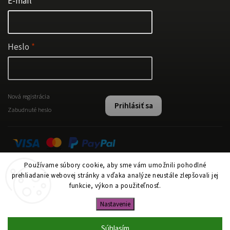
E-mail
Heslo
Nová registrácia
Prihlásiť sa
Zabudnuté heslo
Používame súbory cookie, aby sme vám umožnili pohodlné
Instagram
prehliadanie webovej stránky a vďaka analýze neustále zlepšovali jej
funkcie, výkon a použiteľnosť.
Nastavenie
Copyright 2026
www.papi.sk
. Všetky práva vyhradené.
Upraviť nastavenie cookies
Súhlasím