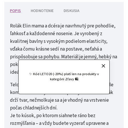
POPIS
HODNOTENIE
DISKUSIA
Rolák Elin mama a dcéra je navrhnutý pre pohodlie,
ľahkosť a každodenné nosenie. Je vyrobený z
kvalitnej bavlny s vysokým podielom elasticity,
vďaka čomu krásne sedí na postave, neťahá a
prispôsobuje sa pohybu. Materiál je jemný, hebký na
pokožke a dostatočne priedušný, čo z neho robí
ideálny kúsok pre deti aj dospelých.
✨ Kód LETO20 (-20%) platí len na produkty v
kategórii Zľavy 🛍️
Telová farba pôsobí elegantne, čisto a dá sa skvele
kombinovať s akýmkoľvek spodným dielom. Rolák
drží tvar, nežmolkuje sa a je vhodný na vrstvenie
počas chladnejších dní.
Je to kúsok, po ktorom siahnete ráno bez
rozmýšľania – a vždy budete vyzerať upravene a