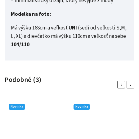
– minimalistický dizajn, ktorý nevyjde z módy
Modelka na foto:
Má výšku 168cm a veľkosť
UNI
(sedí od veľkosti S,M,
L, XL) a dievčatko má výšku 110cm a veľkosť na sebe
104/110
Podobné (3)
Previous
Next
Novinka
Novinka