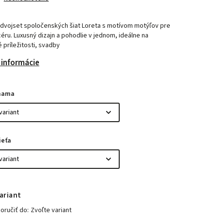
 dvojset spoločenských šiat Loreta s motívom motýľov pre
ru. Luxusný dizajn a pohodlie v jednom, ideálne na
 príležitosti, svadby
 informácie
mama
ieťa
ariant
ručiť do:
Zvoľte variant