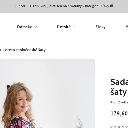
✨ Kód LETO20 (-20%) platí len na produkty v kategórii Zľavy 🛍️
Dámske
Detské
Zľavy
M
- Loreta spoločenské šaty
Sada
šaty
Kód:
Zvoľte
179,60