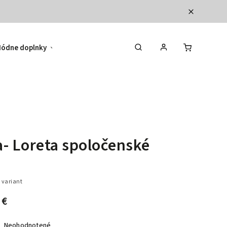
ódne doplnky
Hodnotenie obchodu
- Loreta spoločenské
 variant
 €
Neohodnotené