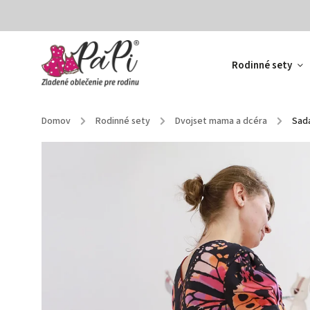
Rodinné sety
Domov
/
Rodinné sety
/
Dvojset mama a dcéra
/
Sada