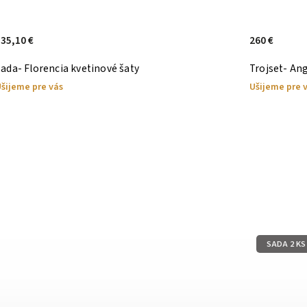
35,10 €
260 €
ada- Florencia kvetinové šaty
Trojset- Ang
šijeme pre vás
Ušijeme pre 
SADA 2 KS