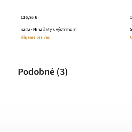
136,95 €
1
Sada- Nina šaty s výstrihom
S
Ušijeme pre vás
U
Podobné (3)