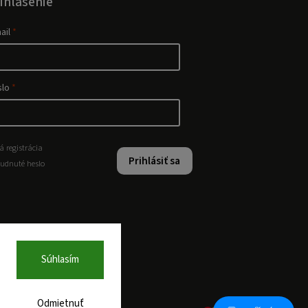
ihlásenie
ail
slo
á registrácia
Prihlásiť sa
udnuté heslo
Súhlasím
Odmietnuť