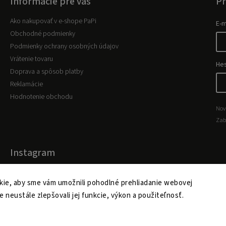
Informácie pre vás
Pr
Ako nakupovať v e-shope PaPi
E-m
Obchodné podmienky
Podmienky ochrany osobných údajov
Vrátenie tovaru
He
Doprava a spôsob platby
Reklamácie
Hodnotenie obchodu
Nov
Zab
Instagram
ie, aby sme vám umožnili pohodlné prehliadanie webovej
Copyright 2026
www.papi.sk
. Všetky práva vyhradené.
e neustále zlepšovali jej funkcie, výkon a použiteľnosť.
Upraviť nastavenie cookies
Vytvořil
Shoptet
| Design
Shoptak.cz