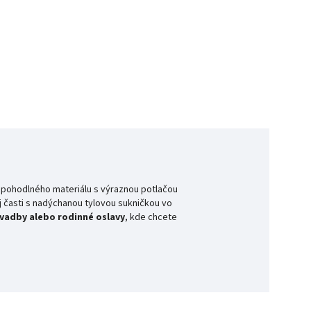
 pohodlného materiálu s výraznou potlačou
j časti s nadýchanou tylovou sukničkou vo
svadby alebo rodinné oslavy
, kde chcete