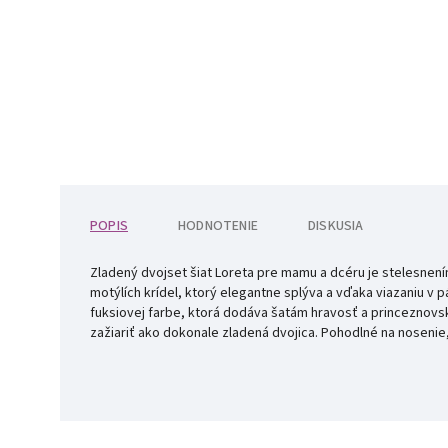
POPIS
HODNOTENIE
DISKUSIA
Zladený dvojset šiat Loreta pre mamu a dcéru je stelesnen
motýlích krídel, ktorý elegantne splýva a vďaka viazaniu v
fuksiovej farbe, ktorá dodáva šatám hravosť a princeznovs
zažiariť ako dokonale zladená dvojica. Pohodlné na nosenie