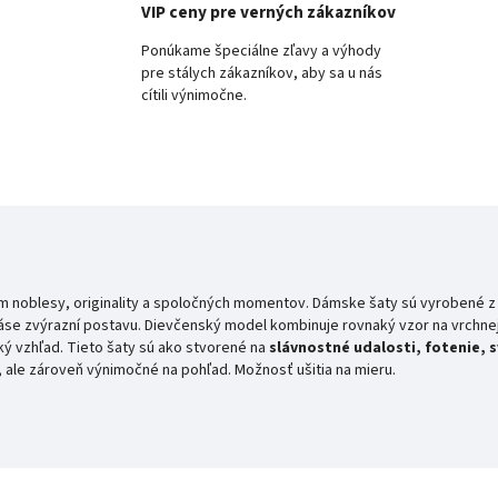
VIP ceny pre verných zákazníkov
Ponúkame špeciálne zľavy a výhody
pre stálych zákazníkov, aby sa u nás
cítili výnimočne.
ím noblesy, originality a spoločných momentov. Dámske šaty sú vyrobené z
 páse zvýrazní postavu. Dievčenský model kombinuje rovnaký vzor na vrchne
ký vzhľad. Tieto šaty sú ako stvorené na
slávnostné udalosti, fotenie, 
, ale zároveň výnimočné na pohľad. Možnosť ušitia na mieru.