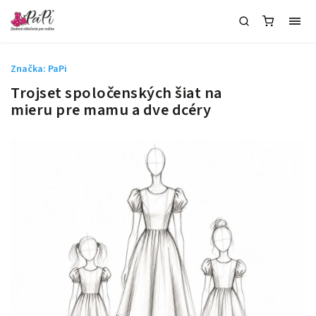
Značka:
PaPi
Trojset spoločenských šiat na
mieru pre mamu a dve dcéry