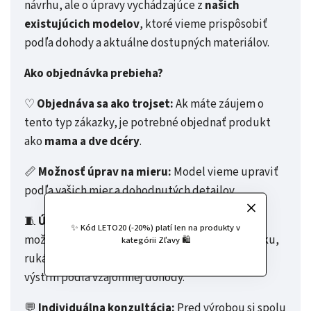
návrhu, ale o úpravy vychádzajúce z
našich
existujúcich modelov
, ktoré vieme prispôsobiť
podľa dohody a aktuálne dostupných materiálov.
Ako objednávka prebieha?
♡
Objednáva sa ako trojset:
Ak máte záujem o
tento typ zákazky, je potrebné objednať produkt
ako
mama a dve dcéry
.
📏
Možnosť úprav na mieru:
Model vieme upraviť
podľa vašich mier a dohodnutých detailov.
🧵
Úpravy vychádzajú z našich modelov:
Je
✨ Kód LETO20 (-20%) platí len na produkty v
možné doladiť vybrané prvky, ako napríklad dĺžku,
kategórii Zľavy 🛍️
rukáv, farebnosť alebo dostupný materiál strih,
výstrih podľa vzájomnej dohody.
💬
Individuálna konzultácia:
Pred výrobou si spolu