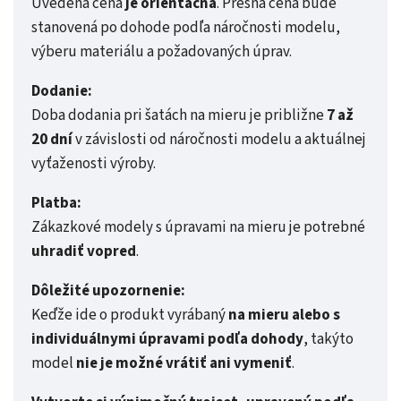
Uvedená cena
je orientačná
. Presná cena bude
stanovená po dohode podľa náročnosti modelu,
výberu materiálu a požadovaných úprav.
Dodanie:
Doba dodania pri šatách na mieru je približne
7 až
20 dní
v závislosti od náročnosti modelu a aktuálnej
vyťaženosti výroby.
Platba:
Zákazkové modely s úpravami na mieru je potrebné
uhradiť vopred
.
Dôležité upozornenie:
Keďže ide o produkt vyrábaný
na mieru alebo s
individuálnymi úpravami podľa dohody
, takýto
model
nie je možné vrátiť ani vymeniť
.