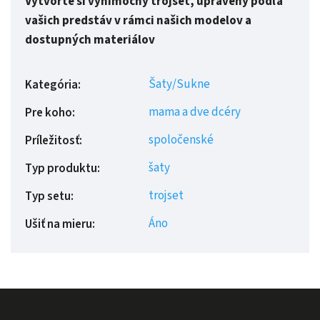
Vytvorte si výnimočný trojset, upravený podľa
vašich predstáv v rámci našich modelov a
dostupných materiálov
Šaty/Sukne
Kategória
:
mama a dve dcéry
Pre koho
:
spoločenské
Príležitosť
:
šaty
Typ produktu
:
trojset
Typ setu
:
Áno
Ušiť na mieru
: