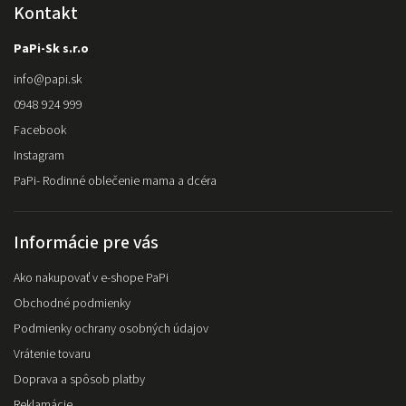
Kontakt
PaPi-Sk s.r.o
info
@
papi.sk
0948 924 999
Facebook
Instagram
PaPi- Rodinné oblečenie mama a dcéra
Informácie pre vás
Ako nakupovať v e-shope PaPi
Obchodné podmienky
Podmienky ochrany osobných údajov
Vrátenie tovaru
Doprava a spôsob platby
Reklamácie