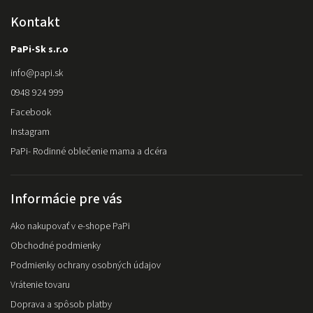
Kontakt
PaPi-Sk s.r.o
info
@
papi.sk
0948 924 999
Facebook
Instagram
PaPi- Rodinné oblečenie mama a dcéra
Informácie pre vás
Ako nakupovať v e-shope PaPi
Obchodné podmienky
Podmienky ochrany osobných údajov
Vrátenie tovaru
Doprava a spôsob platby