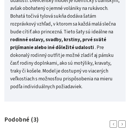
udalosti.
Dievčenský model je identický s dámskym,
avšak obohatený o jemné volániky na rukávoch.
Bohatá točivá tylová sukňa dodáva šatám
rozprávkový vzhľad, v ktorom sa každá malá slečna
bude cítiť ako princezná.
Tieto šaty sú ideálne na
rodinné oslavy, svadby, krstiny, prvé sväté
prijímanie alebo iné dôležité udalosti
. Pre
dokonalý rodinný outfit je možné zladiť aj pánsku
časť rodiny doplnkami, ako sú motýliky, kravaty,
traky či košele.
Model je dostupný vo viacerých
veľkostiach s možnosťou prispôsobenia na mieru
podľa individuálnych požiadaviek.
Podobné (3)
Previous
Next