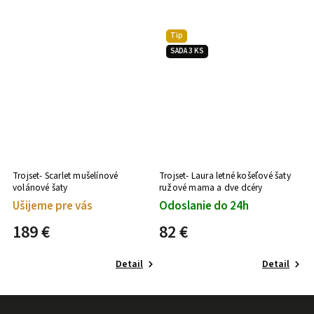
Tip
SADA 3 KS
Trojset- Scarlet mušelínové
Trojset- Laura letné košeľové šaty
volánové šaty
ružové mama a dve dcéry
Ušijeme pre vás
Odoslanie do 24h
189 €
82 €
Detail
Detail