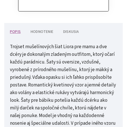
POPIS
HODNOTENIE
DISKUSIA
Trojset mušelínových šiat Liora pre mamu a dve
dcéry je dokonalým zladeným outfitom, ktorý očarí
každú parádnicu. Šaty sú oversize, vzdušné,
vyrobené z prírodného mušelínu, ktorý je mäkký a
priedušný. Vďaka opasku si ich ľahko prispôsobíte
postave. Romantický kvetinový vzor a jemné detaily
ako volány a elastické rukávy vytvárajú harmonický
look. Šaty pre bábiku potešia každú dcérku ako
milý darček na spoločné chvíle, ktorú nájdete v
našej ponuke. Model je vhodný na každodenné
nosenie aj špeciálne udalosti. V prípade iného vzoru