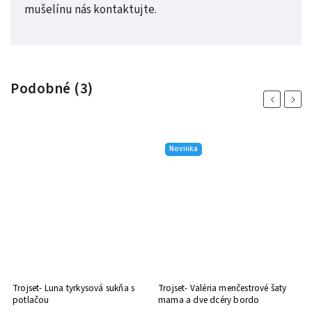
mušelínu nás kontaktujte.
Podobné (3)
Previous
Next
Novinka
Trojset- Luna tyrkysová sukňa s
Trojset- Valéria menčestrové šaty
potlačou
mama a dve dcéry bordo