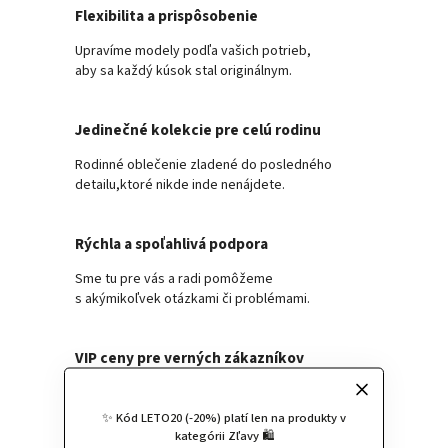
Flexibilita a prispôsobenie
Upravíme modely podľa vašich potrieb,
aby sa každý kúsok stal originálnym.
Jedinečné kolekcie pre celú rodinu
Rodinné oblečenie zladené do posledného
detailu,ktoré nikde inde nenájdete.
Rýchla a spoľahlivá podpora
Sme tu pre vás a radi pomôžeme
s akýmikoľvek otázkami či problémami.
VIP ceny pre verných zákazníkov
Ponúkame špeciálne zľavy a výhody
pre stálych zákazníkov, aby sa u nás
✨ Kód LETO20 (-20%) platí len na produkty v
cítili výnimočne.
kategórii Zľavy 🛍️