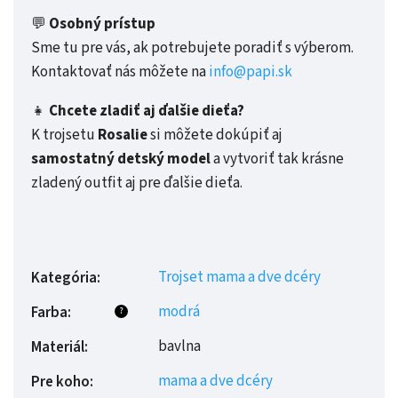
💬
Osobný prístup
Sme tu pre vás, ak potrebujete poradiť s výberom.
Kontaktovať nás môžete na
info@papi.sk
👧
Chcete zladiť aj ďalšie dieťa?
K trojsetu
Rosalie
si môžete dokúpiť aj
samostatný detský model
a vytvoriť tak krásne
zladený outfit aj pre ďalšie dieťa.
Trojset mama a dve dcéry
Kategória
:
modrá
Farba
:
?
bavlna
Materiál
:
mama a dve dcéry
Pre koho
: