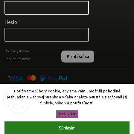
Heslo
Nová registrácia
Prihlásiť sa
Zabudnuté heslo
Používame súbory cookie, aby sme vám umožnili pohodlné
Instagram
prehliadanie webovej stránky a vďaka analýze neustále zlepšovali jej
funkcie, výkon a použiteľnosť.
Nastavenie
Copyright 2026
www.papi.sk
. Všetky práva vyhradené.
Upraviť nastavenie cookies
Súhlasím
Vytvořil
Shoptet
| Design
Shoptak.cz