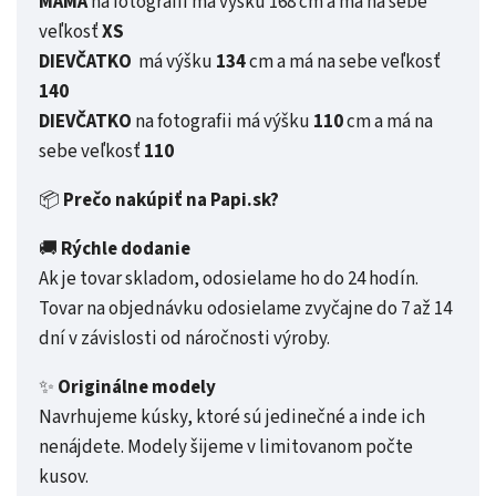
MAMA
na fotografii má výšku 168 cm a má na sebe
veľkosť
XS
DIEVČATKO
má výšku
134
cm a má na sebe veľkosť
140
DIEVČATKO
na fotografii má výšku
110
cm a má na
sebe veľkosť
110
📦
Prečo nakúpiť na Papi.sk?
🚚
Rýchle dodanie
Ak je tovar skladom, odosielame ho do 24 hodín.
Tovar na objednávku odosielame zvyčajne do 7 až 14
dní v závislosti od náročnosti výroby.
✨
Originálne modely
Navrhujeme kúsky, ktoré sú jedinečné a inde ich
nenájdete. Modely šijeme v limitovanom počte
kusov.