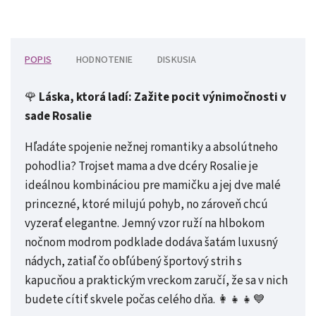
POPIS
HODNOTENIE
DISKUSIA
🌹
Láska, ktorá ladí: Zažite pocit výnimočnosti v
sade Rosalie
Hľadáte spojenie nežnej romantiky a absolútneho
pohodlia? Trojset mama a dve dcéry Rosalie je
ideálnou kombináciou pre mamičku a jej dve malé
princezné, ktoré milujú pohyb, no zároveň chcú
vyzerať elegantne. Jemný vzor ruží na hlbokom
nočnom modrom podklade dodáva šatám luxusný
nádych, zatiaľ čo obľúbený športový strih s
kapucňou a praktickým vreckom zaručí, že sa v nich
budete cítiť skvele počas celého dňa. 👩‍👧‍👧💙