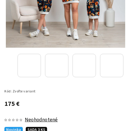
Kód:
Zvoľte variant
175 €
Neohodnotené
Novinka
SADA 3 KS