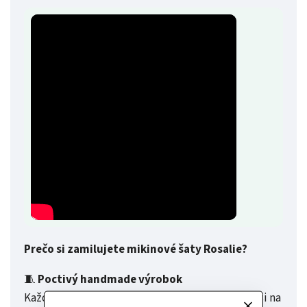
Prečo si zamilujete mikinové šaty Rosalie?
🧵
Poctivý handmade výrobok
Každý kus je originál, s láskou ušitý. Zakladáme si na