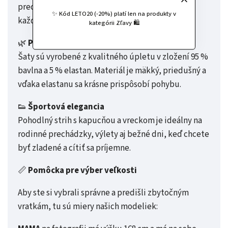
precíznom spracovaní a osobnom prístupe ku
✨ Kód LETO20 (-20%) platí len na produkty v
každému detailu.
kategórii Zľavy 🛍️
🌿
Prémiový materiál
Šaty sú vyrobené z kvalitného úpletu v zložení 95 %
bavlna a 5 % elastan. Materiál je mäkký, priedušný a
vďaka elastanu sa krásne prispôsobí pohybu.
👟
Športová elegancia
Pohodlný strih s kapucňou a vreckom je ideálny na
rodinné prechádzky, výlety aj bežné dni, keď chcete
byť zladené a cítiť sa príjemne.
📏
Pomôcka pre výber veľkosti
Aby ste si vybrali správne a predišli zbytočným
vratkám, tu sú miery našich modeliek: