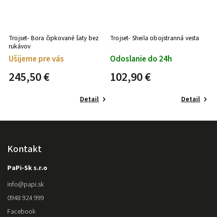
vé
Trojset- Bora čipkované šaty bez
Trojset- Sheila obojstranná vesta
rukávov
Ušijeme pre vás
Odoslanie do 24h
245,50 €
102,90 €
Detail
Detail
Kontakt
PaPi-Sk s.r.o
info
@
papi.sk
0948 924 999
Facebook